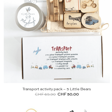
Transport activity pack – 5 Little Bears
Ursprünglicher
Aktueller
CHF
69.90
CHF
50.00
Preis
Preis
war:
ist:
CHF 69.90
CHF 50.00.