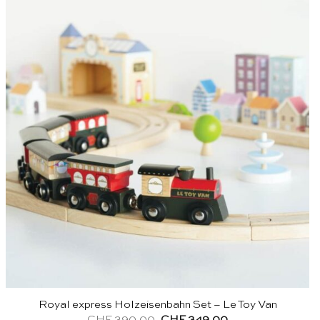
Royal express Holzeisenbahn Set – Le Toy Van
Ursprünglicher
Aktueller
CHF
390.00
CHF
349.00