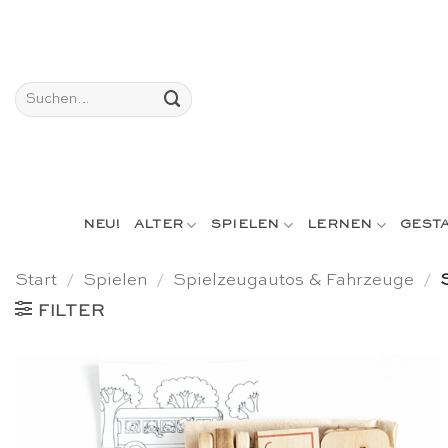
Skip
to
content
Suchen
nach:
NEU!
ALTER
SPIELEN
LERNEN
GEST
Start
/
Spielen
/
Spielzeugautos & Fahrzeuge
/
S
FILTER