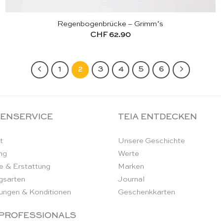
Regenbogenbrücke – Grimm’s
CHF
62.90
1
2
3
4
5
6
ENSERVICE
TEIA ENTDECKEN
t
Unsere Geschichte
ng
Werte
e & Erstattung
Marken
gsarten
Journal
ungen & Konditionen
Geschenkkarten
 PROFESSIONALS