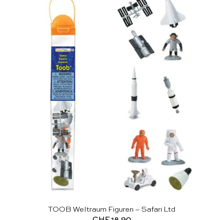
TOOB Weltraum Figuren – Safari Ltd
CHF
18.90