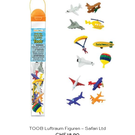
TOOB Luftraum Figuren – Safari Ltd
CHF
18.90