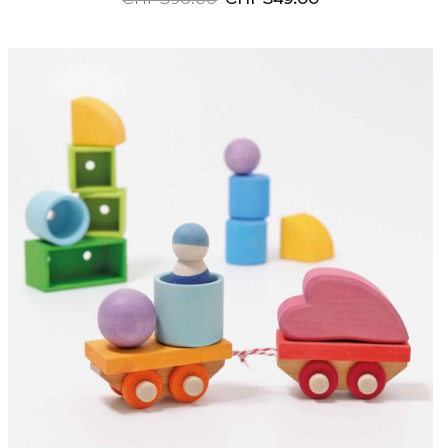
Preis
Preis
war:
ist:
CHF 390.00
CHF 349.00.