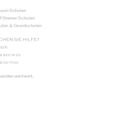
sori Schulen
f Steiner Schulen
ulen & Grundschulen
HEN SIE HILFE?
isch:
9 920 14 23
 9.00-17.00
senden weltweit.