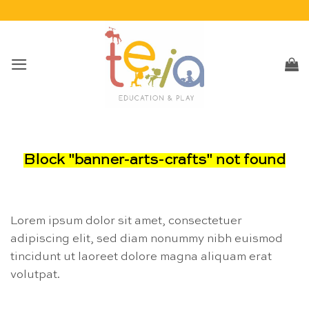
Passer
au
contenu
Block
"banner-arts-crafts"
not found
Lorem ipsum dolor sit amet, consectetuer
adipiscing elit, sed diam nonummy nibh euismod
tincidunt ut laoreet dolore magna aliquam erat
volutpat.