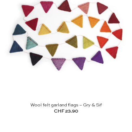
Wool felt garland flags – Gry & Sif
CHF
23.90