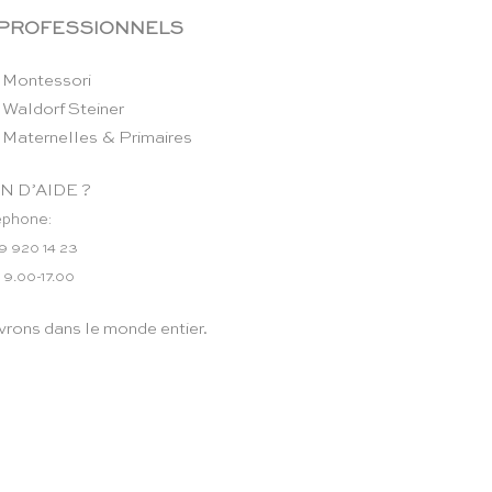
 PROFESSIONNELS
 Montessori
 Waldorf Steiner
 Maternelles & Primaires
N D’AIDE ?
éphone:
9 920 14 23
 9.00-17.00
vrons dans le monde entier.