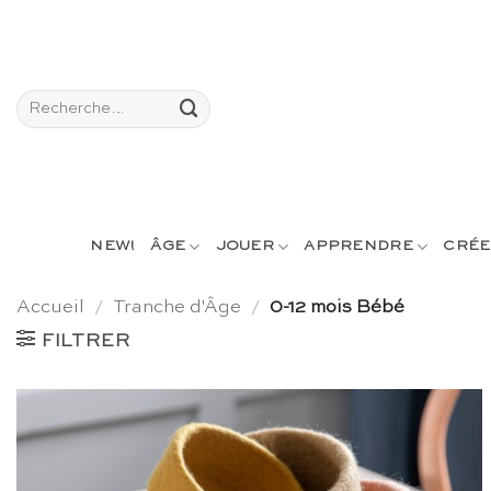
Passer
au
contenu
Recherche
pour :
NEW!
ÂGE
JOUER
APPRENDRE
CRÉE
Accueil
/
Tranche d'Âge
/
0-12 mois Bébé
FILTRER