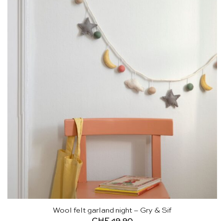
Wool felt garland night – Gry & Sif
CHF
49.90