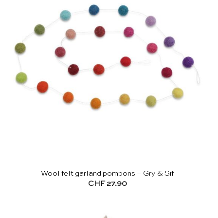
ancien
Wool felt garland pompons – Gry & Sif
CHF
27.90