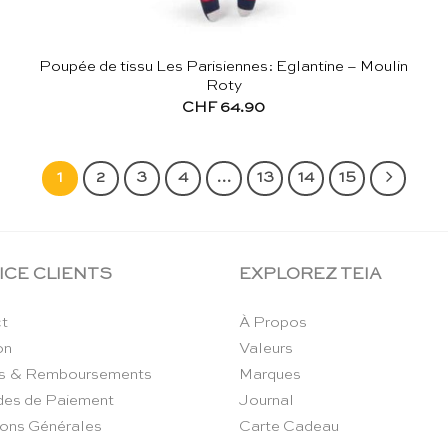
Poupée de tissu Les Parisiennes: Eglantine – Moulin
Roty
CHF
64.90
1
2
3
4
…
13
14
15
ICE CLIENTS
EXPLOREZ TEIA
t
À Propos
on
Valeurs
s & Remboursements
Marques
es de Paiement
Journal
ions Générales
Carte Cadeau