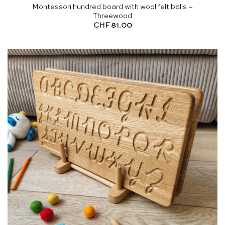
Montessori hundred board with wool felt balls –
Threewood
CHF
81.00