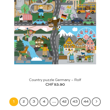
Country puzzle Germany – Rolf
CHF
53.90
1
2
3
4
…
42
43
44