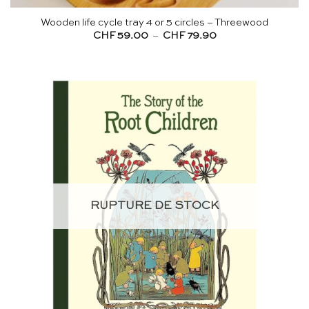
Wooden life cycle tray 4 or 5 circles – Threewood
Plage
CHF
59.00
–
CHF
79.90
de
prix :
CHF 59.00
à
CHF 79.90
RUPTURE DE STOCK