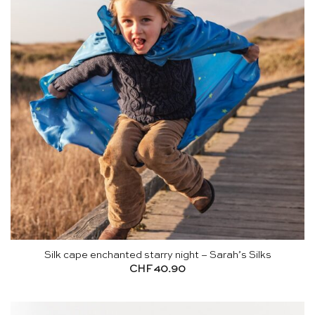
Silk cape enchanted starry night – Sarah’s Silks
CHF
40.90