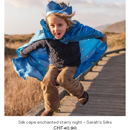
Silk cape enchanted starry night – Sarah’s Silks
CHF
40.90