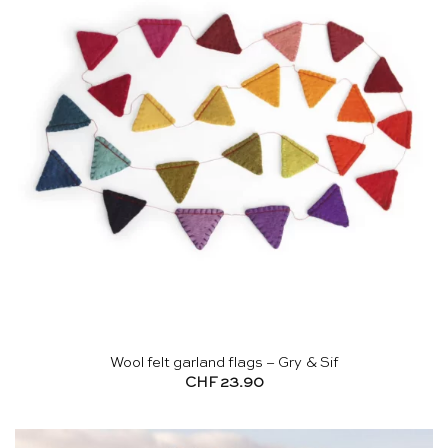
Wool felt garland flags – Gry & Sif
CHF
23.90