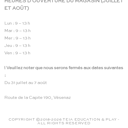
HEURES D’OUVERTURE DU MAGASIN (JUILLET
ET AOÛT)
Lun : 9 – 13 h
Mar : 9 – 13 h
Mer : 9 – 13 h
Jeu : 9 – 13 h
Ven : 9 – 13 h
! Veuillez noter que nous serons fermés aux dates suivantes
:
Du 31 juillet au 7 août
Route de la Capite 190, Vésenaz
COPYRIGHT ©2018-2026 TEIA EDUCATION & PLAY -
ALL RIGHTS RESERVED