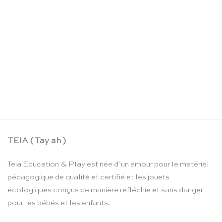
La boîte crayons d’aquarelle – Moulin Roty
CHF
24.90
TEIA ( Tay ah )
Teia Education & Play est née d’un amour pour le matériel
pédagogique de qualité et certifié et les jouets
écologiques conçus de manière réfléchie et sans danger
pour les bébés et les enfants.