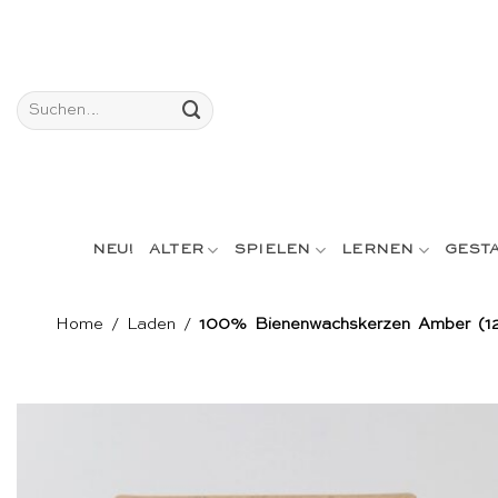
Skip
to
content
Suchen
nach:
NEU!
ALTER
SPIELEN
LERNEN
GEST
Home
/
Laden
/
100% Bienenwachskerzen Amber (12