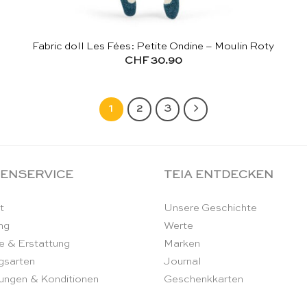
Fabric doll Les Fées: Petite Ondine – Moulin Roty
CHF
30.90
1
2
3
ENSERVICE
TEIA ENTDECKEN
t
Unsere Geschichte
ng
Werte
e & Erstattung
Marken
gsarten
Journal
ungen & Konditionen
Geschenkkarten