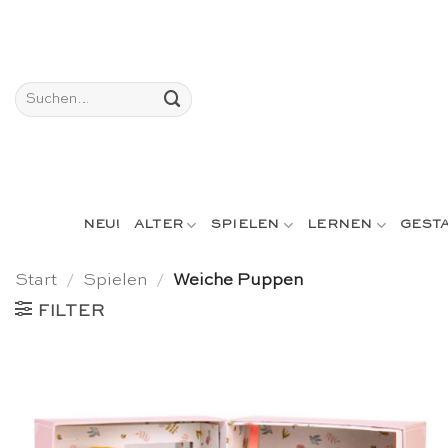
Skip
to
content
Suchen
nach:
NEU!
ALTER
SPIELEN
LERNEN
GEST
Start
/
Spielen
/
Weiche Puppen
FILTER