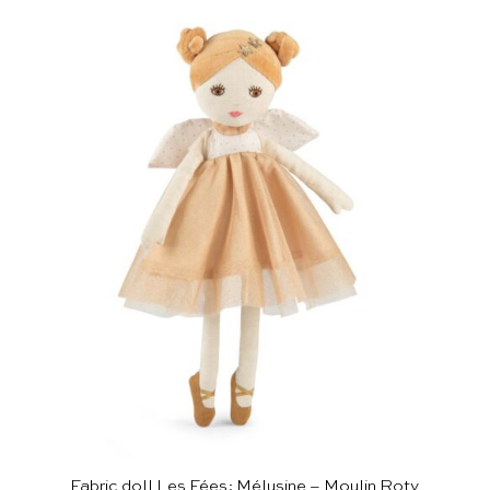
Fabric doll Les Fées: Mélusine – Moulin Roty