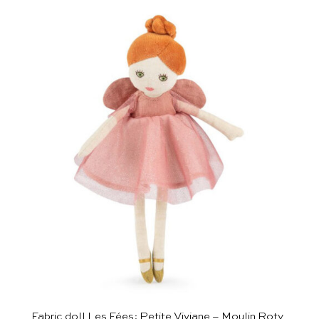
Fabric doll Les Fées: Petite Viviane – Moulin Roty