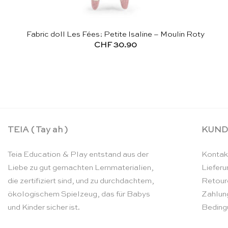
Fabric doll Les Fées: Petite Isaline – Moulin Roty
CHF
30.90
TEIA ( Tay ah )
KUND
Teia Education & Play entstand aus der
Kontak
Liebe zu gut gemachten Lernmaterialien,
Lieferu
die zertifiziert sind, und zu durchdachtem,
Retour
ökologischem Spielzeug, das für Babys
Zahlun
und Kinder sicher ist.
Beding