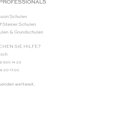
 PROFESSIONALS
sori Schulen
f Steiner Schulen
ulen & Grundschulen
HEN SIE HILFE?
isch:
9 920 14 23
 9.00-17.00
senden weltweit.