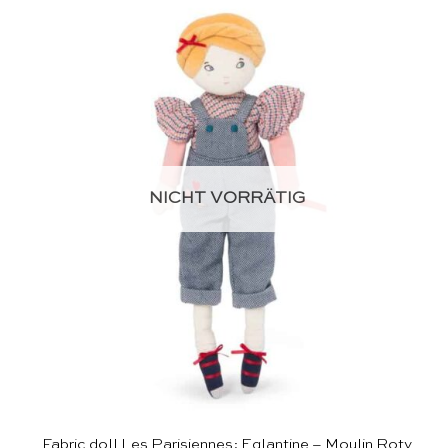
NICHT VORRÄTIG
Fabric doll Les Parisiennes: Eglantine – Moulin Roty