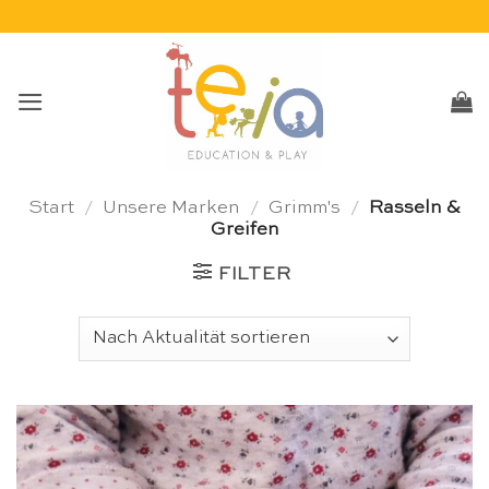
Skip
to
content
Start
/
Unsere Marken
/
Grimm's
/
Rasseln &
Greifen
FILTER