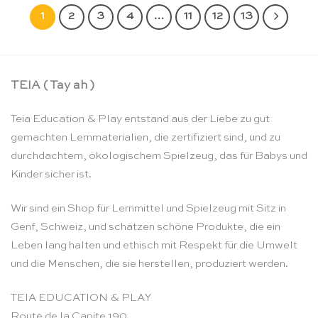
1
2
3
4
…
11
12
13
TEIA ( Tay ah )
Teia Education & Play entstand aus der Liebe zu gut
gemachten Lernmaterialien, die zertifiziert sind, und zu
durchdachtem, ökologischem Spielzeug, das für Babys und
Kinder sicher ist.
Wir sind ein Shop für Lernmittel und Spielzeug mit Sitz in
Genf, Schweiz, und schätzen schöne Produkte, die ein
Leben lang halten und ethisch mit Respekt für die Umwelt
und die Menschen, die sie herstellen, produziert werden.
TEIA EDUCATION & PLAY
Route de la Capite 190