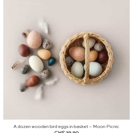
A dozen wooden bird eggs in basket – Moon Picnic
CHF
79.90