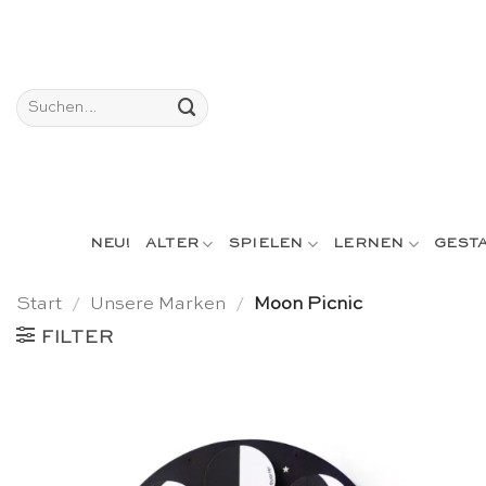
Skip
to
content
Suchen
nach:
NEU!
ALTER
SPIELEN
LERNEN
GEST
Start
/
Unsere Marken
/
Moon Picnic
FILTER