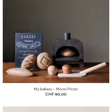
My bakery – Moon Picnic
CHF
90.00