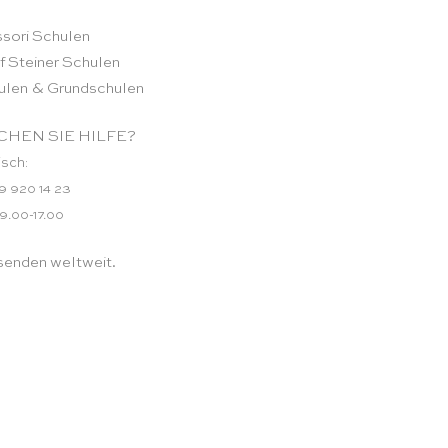
sori Schulen
f Steiner Schulen
ulen & Grundschulen
HEN SIE HILFE?
isch:
9 920 14 23
 9.00-17.00
senden weltweit.