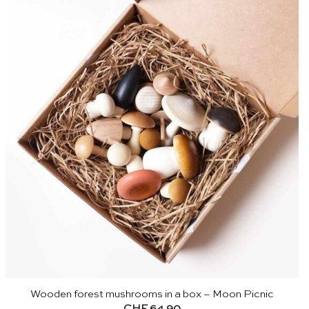
Wooden forest mushrooms in a box – Moon Picnic
CHF
64.90