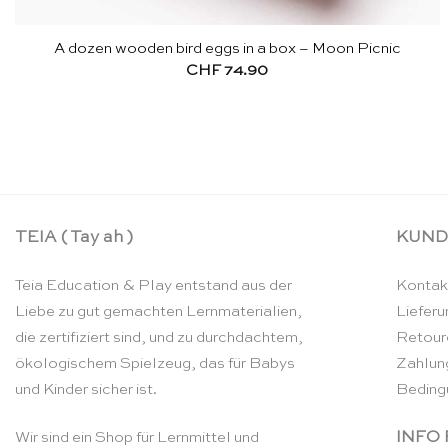
A dozen wooden bird eggs in a box – Moon Picnic
CHF
74.90
TEIA ( Tay ah )
KUND
Teia Education & Play entstand aus der
Kontak
Liebe zu gut gemachten Lernmaterialien,
Lieferu
die zertifiziert sind, und zu durchdachtem,
Retour
ökologischem Spielzeug, das für Babys
Zahlun
und Kinder sicher ist.
Beding
INFO
Wir sind ein Shop für Lernmittel und