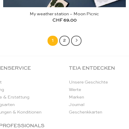
My weather station – Moon Picnic
CHF
69.00
1
2
ENSERVICE
TEIA ENTDECKEN
t
Unsere Geschichte
ng
Werte
e & Erstattung
Marken
gsarten
Journal
ungen & Konditionen
Geschenkkarten
 PROFESSIONALS