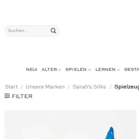
Skip
to
content
Suchen
nach:
NEU!
ALTER
SPIELEN
LERNEN
GEST
Start
/
Unsere Marken
/
Sarah's Silks
/
Spielzeug
FILTER