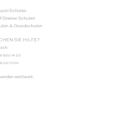
sori Schulen
f Steiner Schulen
ulen & Grundschulen
HEN SIE HILFE?
isch:
9 920 14 23
 9.00-17.00
senden weltweit.