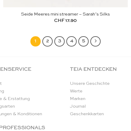
Seide Meeres mini streamer – Sarah’s Silks
CHF
17.90
1
2
3
4
5
ENSERVICE
TEIA ENTDECKEN
t
Unsere Geschichte
ng
Werte
e & Erstattung
Marken
gsarten
Journal
ungen & Konditionen
Geschenkkarten
 PROFESSIONALS