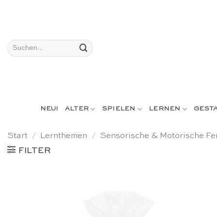
Skip
to
content
Suchen
nach:
NEU!
ALTER
SPIELEN
LERNEN
GEST
Start
/
Lernthemen
/
Sensorische & Motorische Fer
FILTER