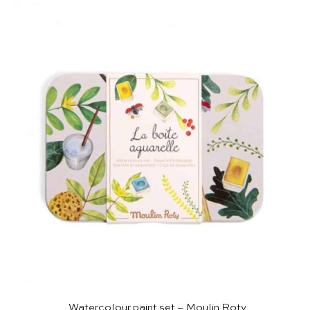
Watercolour paint set – Moulin Roty