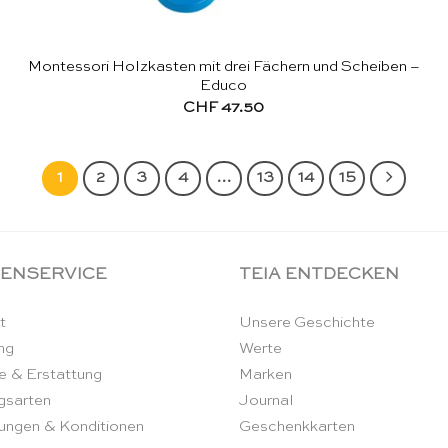
Montessori Holzkasten mit drei Fächern und Scheiben –
Educo
CHF
47.50
1
2
3
4
…
13
14
15
ENSERVICE
TEIA ENTDECKEN
t
Unsere Geschichte
ng
Werte
e & Erstattung
Marken
gsarten
Journal
ungen & Konditionen
Geschenkkarten