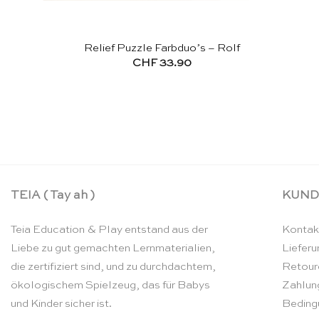
Relief Puzzle Farbduo’s – Rolf
CHF
33.90
TEIA ( Tay ah )
KUND
Teia Education & Play entstand aus der
Kontak
Liebe zu gut gemachten Lernmaterialien,
Lieferu
die zertifiziert sind, und zu durchdachtem,
Retour
ökologischem Spielzeug, das für Babys
Zahlun
und Kinder sicher ist.
Beding