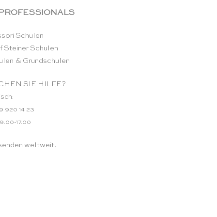
 PROFESSIONALS
sori Schulen
f Steiner Schulen
ulen & Grundschulen
HEN SIE HILFE?
isch:
9 920 14 23
 9.00-17.00
senden weltweit.