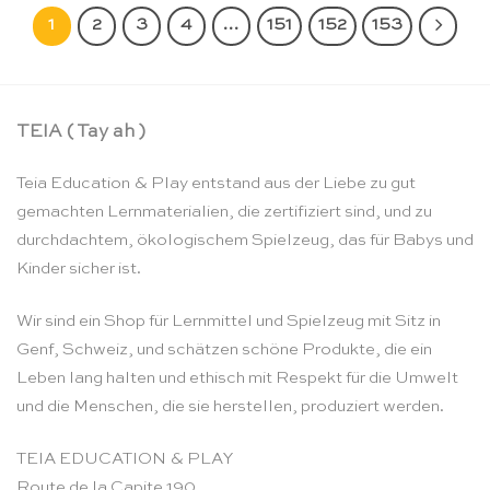
1
2
3
4
…
151
152
153
TEIA ( Tay ah )
Teia Education & Play entstand aus der Liebe zu gut
gemachten Lernmaterialien, die zertifiziert sind, und zu
durchdachtem, ökologischem Spielzeug, das für Babys und
Kinder sicher ist.
Wir sind ein Shop für Lernmittel und Spielzeug mit Sitz in
Genf, Schweiz, und schätzen schöne Produkte, die ein
Leben lang halten und ethisch mit Respekt für die Umwelt
und die Menschen, die sie herstellen, produziert werden.
TEIA EDUCATION & PLAY
Route de la Capite 190