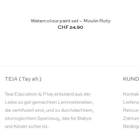
Watercolour paint set – Moulin Roty
CHF
24.90
TEIA ( Tay ah )
KUND
Teia Education & Play entstand aus der
Kontak
Liebe zu gut gemachten Lernmaterialien,
Lieferu
die zertifiziert sind, und zu durchdachtem,
Retour
ökologischem Spielzeug, das für Babys
Zahlun
und Kinder sicher ist.
Beding