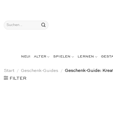
Skip
to
content
Suchen
nach:
NEU!
ALTER
SPIELEN
LERNEN
GEST
Start
/
Geschenk-Guides
/
Geschenk-Guide: Kreat
FILTER