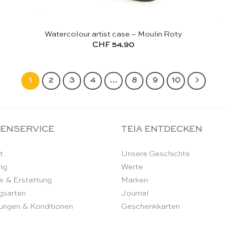
Watercolour artist case – Moulin Roty
CHF
54.90
1
2
3
4
…
8
9
10
ENSERVICE
TEIA ENTDECKEN
t
Unsere Geschichte
ng
Werte
e & Erstattung
Marken
gsarten
Journal
ungen & Konditionen
Geschenkkarten