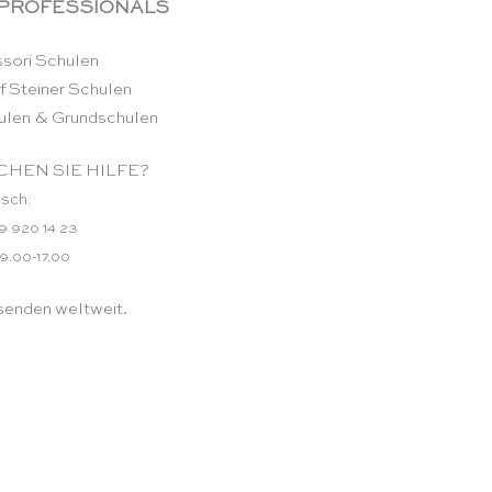
 PROFESSIONALS
sori Schulen
f Steiner Schulen
ulen & Grundschulen
HEN SIE HILFE?
isch:
9 920 14 23
 9.00-17.00
senden weltweit.