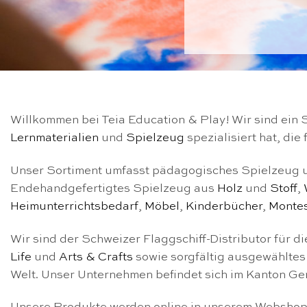
Willkommen bei Teia Education & Play! Wir sind ein 
Lernmaterialien
und
Spielzeug
spezialisiert hat, die
Unser Sortiment umfasst
pädagogisches Spielzeug un
Ende
handgefertigtes Spielzeug aus
Holz
und
Stoff
,
Heimunterrichtsbedarf
,
Möbel
,
Kinderbücher
,
Montes
Wir sind der Schweizer Flaggschiff-Distributor für d
Life
und
Arts & Crafts
sowie sorgfältig ausgewähltes 
Welt. Unser Unternehmen befindet sich im Kanton Ge