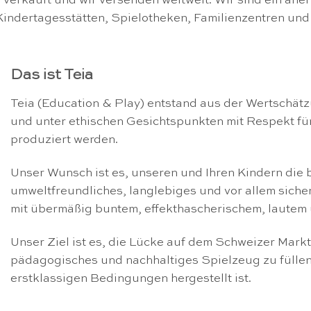
erkauft und wir versenden weltweit. Wir sind ein aner
Kindertagesstätten, Spielotheken, Familienzentren und
Das ist Teia
Teia (Education & Play) entstand aus der Wertschätz
und unter ethischen Gesichtspunkten mit Respekt für
produziert werden.
Unser Wunsch ist es, unseren und Ihren Kindern die 
umweltfreundliches, langlebiges und vor allem siche
mit übermäßig buntem, effekthascherischem, lautem 
Unser Ziel ist es, die Lücke auf dem Schweizer Markt
pädagogisches und nachhaltiges Spielzeug zu füllen,
erstklassigen Bedingungen hergestellt ist.