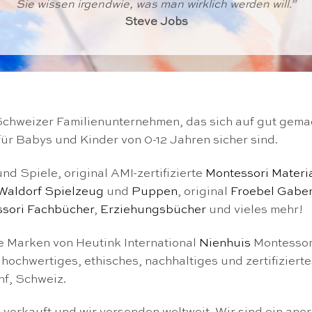
Sie wissen irgendwie, was man wirklich werden will
.”
Steve Jobs
Schweizer Familienunternehmen, das sich auf gut gemac
 für Babys und Kinder von 0-12 Jahren sicher sind.
d Spiele, original AMI-zertifizierte
Montessori Materi
Waldorf Spielzeug
und
Puppen
, original
Froebel Gabe
sori Fachbücher
,
Erziehungsbücher
und vieles mehr!
ie Marken von Heutink International
Nienhuis
Montessor
hochwertiges, ethisches, nachhaltiges und zertifiziert
nf, Schweiz.