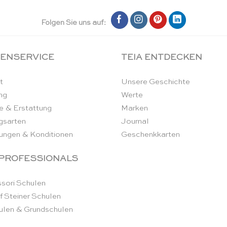
Folgen Sie uns auf:
ENSERVICE
TEIA ENTDECKEN
t
Unsere Geschichte
ng
Werte
e & Erstattung
Marken
gsarten
Journal
ungen & Konditionen
Geschenkkarten
 PROFESSIONALS
sori Schulen
f Steiner Schulen
ulen & Grundschulen