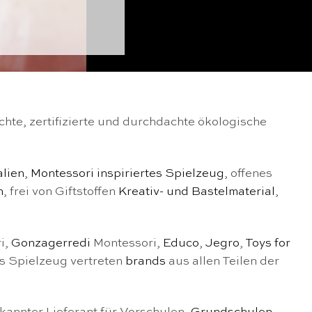
hte, zertifizierte und durchdachte ökologische
alien
,
Montessori inspiriertes Spielzeug
, offenes
n
, frei von Giftstoffen
Kreativ- und Bastelmaterial
,
i,
Gonzagerredi
Montessori
,
Educo
,
Jegro
,
Toys for
es Spielzeug vertreten
brands
aus allen Teilen der