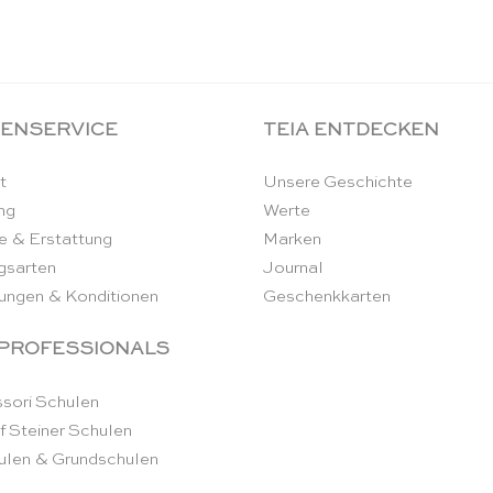
ENSERVICE
TEIA ENTDECKEN
t
Unsere Geschichte
ng
Werte
e & Erstattung
Marken
gsarten
Journal
ungen & Konditionen
Geschenkkarten
 PROFESSIONALS
sori Schulen
f Steiner Schulen
ulen & Grundschulen