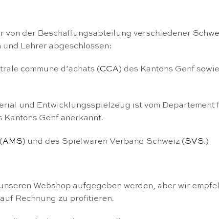
wir von der Beschaffungsabteilung verschiedener Schw
n und Lehrer abgeschlossen:
entrale commune d’achats (
CCA
) des Kantons Genf sowie 
ial und Entwicklungsspielzeug ist vom Departement fü
s Kantons Genf anerkannt.
(
AMS
) und des Spielwaren Verband Schweiz (
SVS
.)
unseren Webshop aufgegeben werden, aber wir empfehl
uf Rechnung zu profitieren.