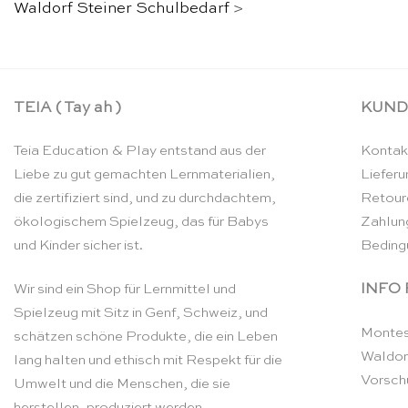
Waldorf Steiner Schulbedarf
>
TEIA ( Tay ah )
KUND
Teia Education & Play entstand aus der
Kontak
Liebe zu gut gemachten Lernmaterialien,
Lieferu
die zertifiziert sind, und zu durchdachtem,
Retour
ökologischem Spielzeug, das für Babys
Zahlun
und Kinder sicher ist.
Beding
INFO
Wir sind ein Shop für Lernmittel und
Spielzeug mit Sitz in Genf, Schweiz, und
Montes
schätzen schöne Produkte, die ein Leben
Waldor
lang halten und ethisch mit Respekt für die
Vorsch
Umwelt und die Menschen, die sie
herstellen, produziert werden.