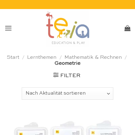
Skip
to
content
Start
/
Lernthemen
/
Mathematik & Rechnen
/
Geometrie
FILTER