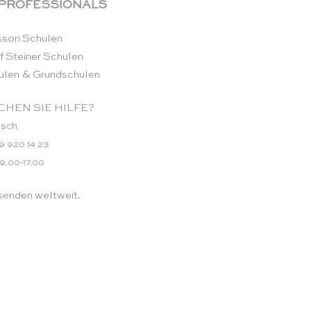
 PROFESSIONALS
sori Schulen
f Steiner Schulen
ulen & Grundschulen
HEN SIE HILFE?
isch:
9 920 14 23
 9.00-17.00
senden weltweit.