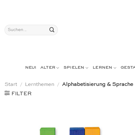
Skip
to
content
Suchen
nach:
NEU!
ALTER
SPIELEN
LERNEN
GEST
Start
/
Lernthemen
/
Alphabetisierung & Sprache
FILTER