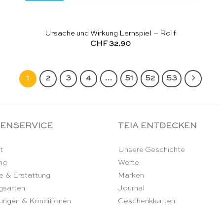
Ursache und Wirkung Lernspiel – Rolf
CHF
32.90
1
2
3
4
…
51
52
53
ENSERVICE
TEIA ENTDECKEN
t
Unsere Geschichte
ng
Werte
e & Erstattung
Marken
gsarten
Journal
ungen & Konditionen
Geschenkkarten