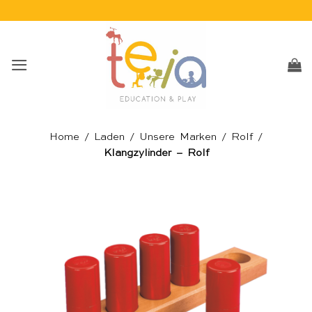
Skip
to
content
Home
/
Laden
/
Unsere Marken
/
Rolf
/
Klangzylinder – Rolf