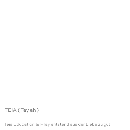
Puzzle Set die 4 Jahreszeiten – Rolf
CHF
148.90
TEIA ( Tay ah )
Teia Education & Play entstand aus der Liebe zu gut