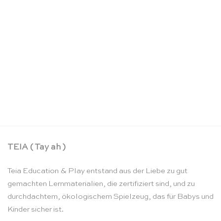
Puzzle Set die 4 Jahreszeiten – Rolf
CHF
148.90
TEIA ( Tay ah )
Teia Education & Play entstand aus der Liebe zu gut
gemachten Lernmaterialien, die zertifiziert sind, und zu
durchdachtem, ökologischem Spielzeug, das für Babys und
Kinder sicher ist.