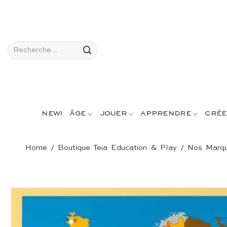
Passer
au
contenu
Recherche
pour :
NEW!
ÂGE
JOUER
APPRENDRE
CRÉE
Home
/
Boutique Teia Education & Play
/
Nos Marq