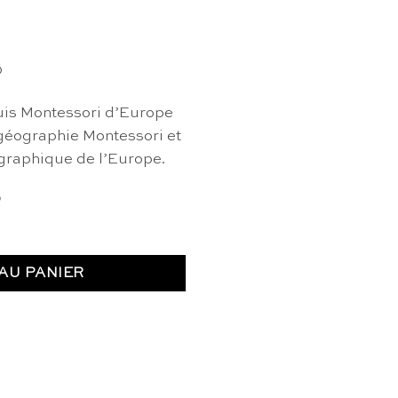
0
uis Montessori d’Europe
 géographie Montessori et
ographique de l’Europe.
)
rope - Nienhuis Montessori
AU PANIER