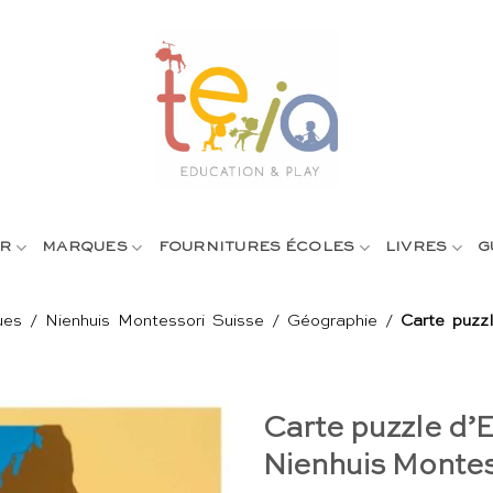
R
MARQUES
FOURNITURES ÉCOLES
LIVRES
G
ues
/
Nienhuis Montessori Suisse
/
Géographie
/
Carte puzz
Carte puzzle d’
Nienhuis Montes