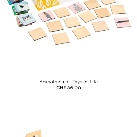
Animal memo – Toys for Life
CHF
36.00