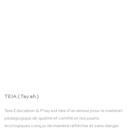
La boîte crayons d’aquarelle – Moulin Roty
CHF
24.90
TEIA ( Tay ah )
Teia Education & Play est née d’un amour pour le matériel
pédagogique de qualité et certifié et les jouets
écologiques conçus de manière réfléchie et sans danger