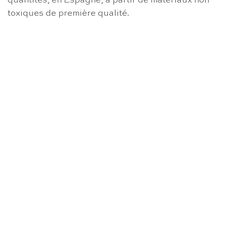
quantités, en Espagne, à partir de matériaux non
toxiques de première qualité.
RUPTURE DE STOCK