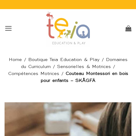
Passer
au
contenu
Home
/
Boutique Teia Education & Play
/
Domaines
du Curriculum
/
Sensorielles & Motrices
/
Compétences Motrices
/
Couteau Montessori en bois
pour enfants – SKÅGFÄ