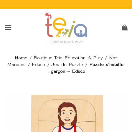
Passer
au
contenu
Home
/
Boutique Teia Education & Play
/
Nos
Marques
/
Educo
/
Jeu de Puzzle
/
Puzzle s’habiller
: garçon – Educo