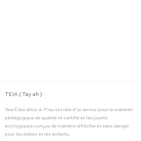
La boîte crayons d’aquarelle – Moulin Roty
CHF
24.90
TEIA ( Tay ah )
Teia Education & Play est née d’un amour pour le matériel
pédagogique de qualité et certifié et les jouets
écologiques conçus de manière réfléchie et sans danger
pour les bébés et les enfants.