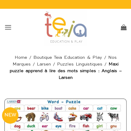
Passer
au
contenu
Home
/
Boutique Teia Education & Play
/
Nos
Marques
/
Larsen
/
Puzzles Linguistiques
/
Maxi
puzzle apprend à lire des mots simples : Anglais –
Larsen
NEW