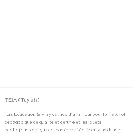
Chaise Montessori pour les tout-petits (haute) –
Nienhuis Montessori
CHF
172.55
TEIA ( Tay ah )
Teia Education & Play est née d’un amour pour le matériel
pédagogique de qualité et certifié et les jouets
écologiques conçus de manière réfléchie et sans danger