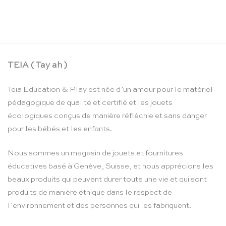
Toucher la lettre – Educo
Le
Le
CHF
211.90
CHF
179.00
prix
prix
initial
actuel
était :
est :
CHF 211.90.
CHF 179.00.
TEIA ( Tay ah )
Teia Education & Play est née d’un amour pour le matériel
pédagogique de qualité et certifié et les jouets
écologiques conçus de manière réfléchie et sans danger
pour les bébés et les enfants.
Nous sommes un magasin de jouets et fournitures
éducatives basé à Genève, Suisse, et nous apprécions les
beaux produits qui peuvent durer toute une vie et qui sont
produits de manière éthique dans le respect de
l’environnement et des personnes qui les fabriquent.