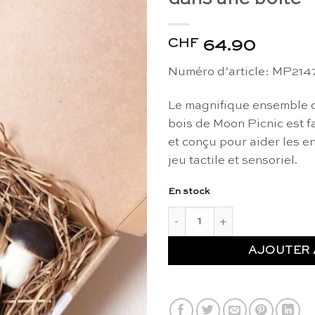
CHF
64.90
Numéro d’article:
MP214
Le magnifique ensemble 
bois de Moon Picnic est f
et conçu pour aider les e
jeu tactile et sensoriel.
En stock
quantité de Champignons fores
AJOUTER 