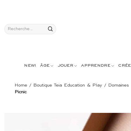
Passer
au
contenu
Recherche
pour :
NEW!
ÂGE
JOUER
APPRENDRE
CRÉE
Home
/
Boutique Teia Education & Play
/
Domaines 
Picnic