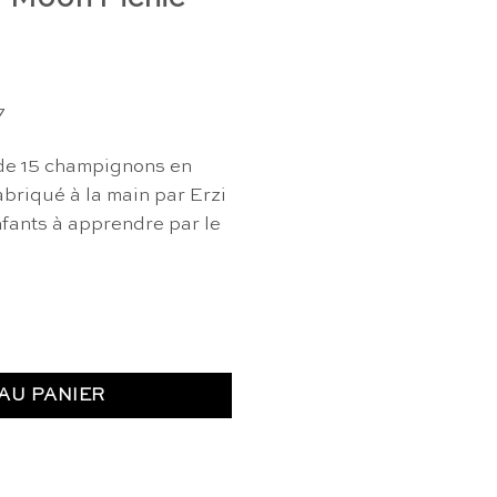
7
de 15 champignons en
abriqué à la main par Erzi
nfants à apprendre par le
tiers en bois dans une boîte - Moon Picnic
AU PANIER