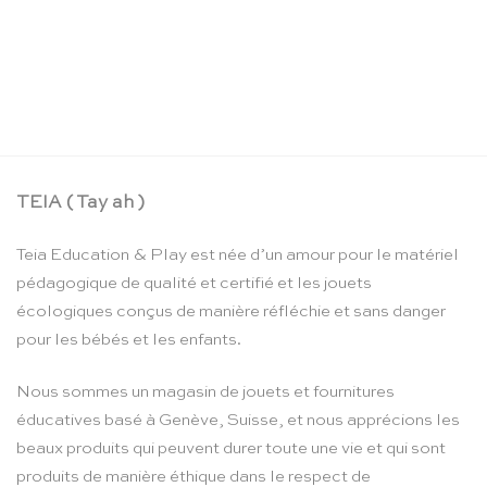
Toucher la lettre – Educo
Le
Le
CHF
211.90
CHF
179.00
prix
prix
initial
actuel
était :
est :
CHF 211.90.
CHF 179.00.
TEIA ( Tay ah )
Teia Education & Play est née d’un amour pour le matériel
pédagogique de qualité et certifié et les jouets
écologiques conçus de manière réfléchie et sans danger
pour les bébés et les enfants.
Nous sommes un magasin de jouets et fournitures
éducatives basé à Genève, Suisse, et nous apprécions les
beaux produits qui peuvent durer toute une vie et qui sont
produits de manière éthique dans le respect de