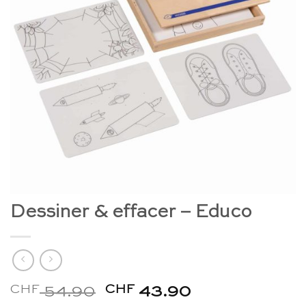
Dessiner & effacer – Educo
CHF
Le
CHF
Le
54.90
43.90