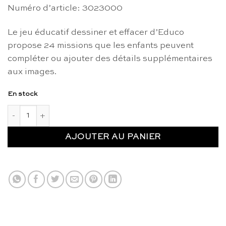
prix
prix
Numéro d’article: 3023000
initial
actuel
était :
est :
Le jeu éducatif dessiner et effacer d’Educo
CHF 54.90.
CHF 43.90.
propose 24 missions que les enfants peuvent
compléter ou ajouter des détails supplémentaires
aux images.
En stock
quantité de Dessiner & effacer - Educo
AJOUTER AU PANIER