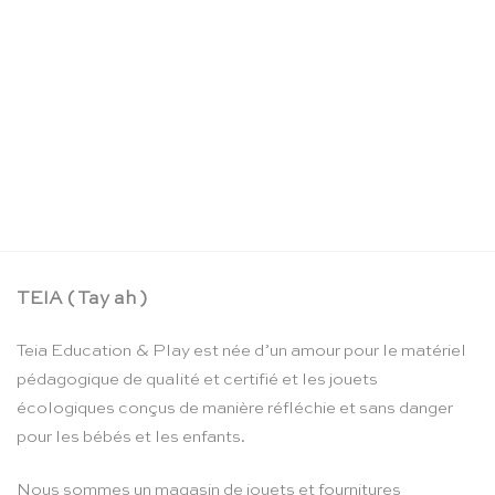
La boîte crayons d’aquarelle – Moulin Roty
CHF
24.90
TEIA ( Tay ah )
Teia Education & Play est née d’un amour pour le matériel
pédagogique de qualité et certifié et les jouets
écologiques conçus de manière réfléchie et sans danger
pour les bébés et les enfants.
Nous sommes un magasin de jouets et fournitures