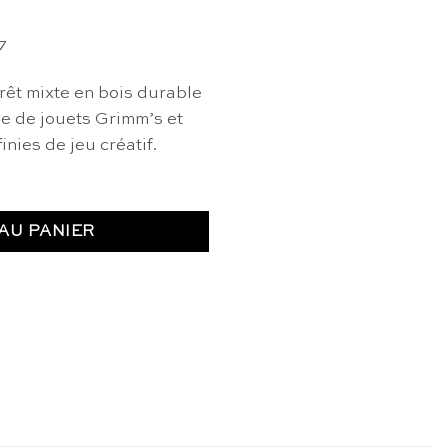
7
orêt mixte en bois durable
e de jouets Grimm’s et
finies de jeu créatif.
AU PANIER