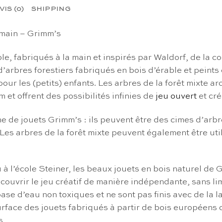
VIS (0)
SHIPPING
a main – Grimm’s
le, fabriqués à la main et inspirés par Waldorf, de la 
 d’arbres forestiers fabriqués en bois d’érable et pein
 pour les (petits) enfants. Les arbres de la forêt mixte
 et offrent des possibilités infinies de
jeu ouvert
et cré
e de jouets Grimm’s : ils peuvent être des cimes d’arbre
Les arbres de la forêt mixte peuvent également être uti
u à l’école Steiner, les beaux jouets en bois naturel de
ouvrir le jeu créatif de manière indépendante, sans limi
ase d’eau non toxiques et ne sont pas finis avec de la 
 surface des jouets fabriqués à partir de bois européens
s.