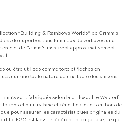
collection “Building & Rainbows Worlds” de Grimm’s.
ts dans de superbes tons lumineux de vert avec une
 arc-en-ciel de Grimm’s mesurent approximativement
atif.
s ou être utilisés comme toits et flèches en
lisés sur une table nature ou une table des saisons
 Grimm’s sont fabriqués selon la philosophie Waldorf
tations et à un rythme effréné. Les jouets en bois de
laque pour assurer les caractéristiques originales du
 certifié FSC est laissée légèrement rugueuse, ce qui