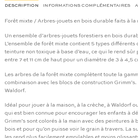
DESCRIPTION
INFORMATIONS COMPLÉMENTAIRES
A
Forêt mixte / Arbres-jouets en bois durable faits à l
Un ensemble d’arbres-jouets forestiers en bois durab
L’ensemble de forêt mixte contient 5 types différents
teinture non toxique à base d’eau, ce qui le rend sûr
entre 7 et 11 cm de haut pour un diamètre de 3 à 4,5 cm
Les arbres de la forêt mixte complètent toute la gamm
combinaison avec les blocs de construction Grimm’s. 
Waldorf.
Idéal pour jouer à la maison, à la crèche, à Waldorf o
qui est bien connue pour encourager les enfants à déc
Grimm’s sont colorés à la main avec des peintures à b
bois et pour qu’on puisse voir le grain à travers. La
les rend plus facilement empilables et moins glissant