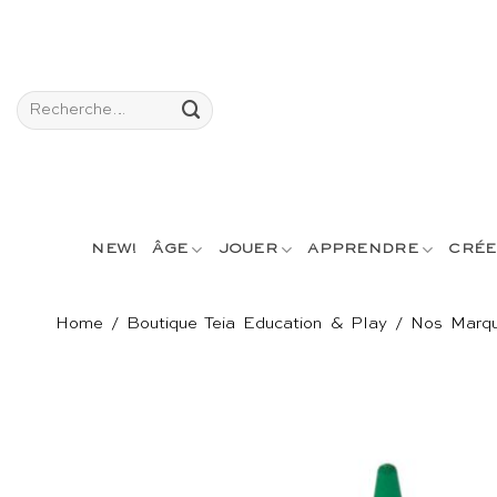
Passer
au
contenu
Recherche
pour :
NEW!
ÂGE
JOUER
APPRENDRE
CRÉE
Home
/
Boutique Teia Education & Play
/
Nos Marq