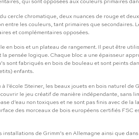
entaires, qui sont opposées aux couleurs primaires dan
e du cercle chromatique, deux nuances de rouge et deu
ion entre les couleurs, tant primaires que secondaires.
aires et complémentaires opposées.
en bois et un plateau de rangement. Il peut être utili
t la pensée logique. Chaque bloc a une épaisseur appro
s sont fabriqués en bois de bouleau et sont peints dan
tits) enfants.
u à l’école Steiner, les beaux jouets en bois naturel de
ouvrir le jeu créatif de manière indépendante, sans limi
ase d’eau non toxiques et ne sont pas finis avec de la 
 surface des morceaux de bois européens certifiés FSC e
 installations de Grimm’s en Allemagne ainsi que dans p