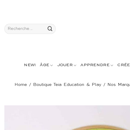
Passer
au
contenu
Recherche
pour :
NEW!
ÂGE
JOUER
APPRENDRE
CRÉE
Home
/
Boutique Teia Education & Play
/
Nos Marq