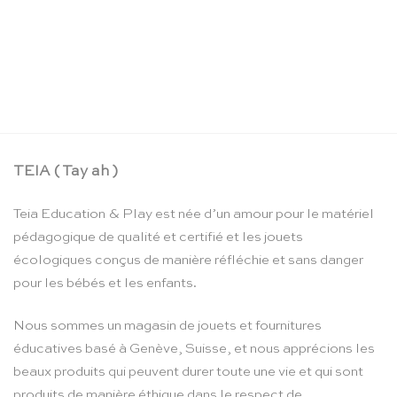
Figurines de la ferme TOOB – Safari Ltd
CHF
18.90
TEIA ( Tay ah )
Teia Education & Play est née d’un amour pour le matériel
pédagogique de qualité et certifié et les jouets
écologiques conçus de manière réfléchie et sans danger
pour les bébés et les enfants.
Nous sommes un magasin de jouets et fournitures
éducatives basé à Genève, Suisse, et nous apprécions les
beaux produits qui peuvent durer toute une vie et qui sont
produits de manière éthique dans le respect de