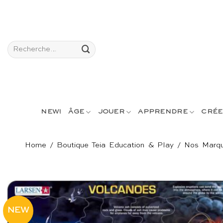
Passer
au
contenu
Recherche
pour :
NEW!
ÂGE
JOUER
APPRENDRE
CRÉE
Home
/
Boutique Teia Education & Play
/
Nos Marq
NEW