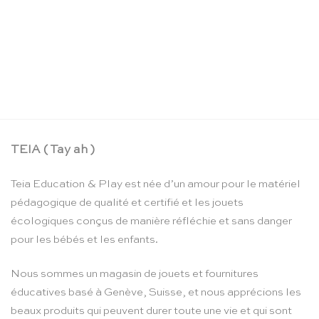
Jeu de vis arc-en-ciel en bois – Erzi
CHF
27.55
TEIA ( Tay ah )
Teia Education & Play est née d’un amour pour le matériel
pédagogique de qualité et certifié et les jouets
écologiques conçus de manière réfléchie et sans danger
pour les bébés et les enfants.
Nous sommes un magasin de jouets et fournitures
éducatives basé à Genève, Suisse, et nous apprécions les
beaux produits qui peuvent durer toute une vie et qui sont