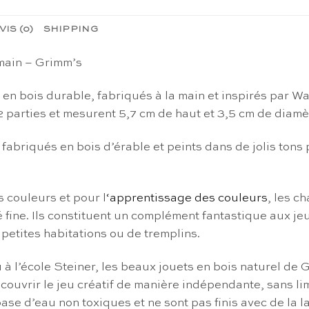
VIS (0)
SHIPPING
 main – Grimm’s
en bois durable, fabriqués à la main et inspirés par W
2 parties et mesurent 5,7 cm de haut et 3,5 cm de diamè
abriqués en bois d’érable et peints dans de jolis tons 
s couleurs et pour l
‘apprentissage des couleurs
, les c
té fine. Ils constituent un complément fantastique aux j
 petites habitations ou de tremplins.
ou à l’école Steiner, les beaux jouets en bois naturel d
ouvrir le jeu créatif de manière indépendante, sans limi
ase d’eau non toxiques et ne sont pas finis avec de la 