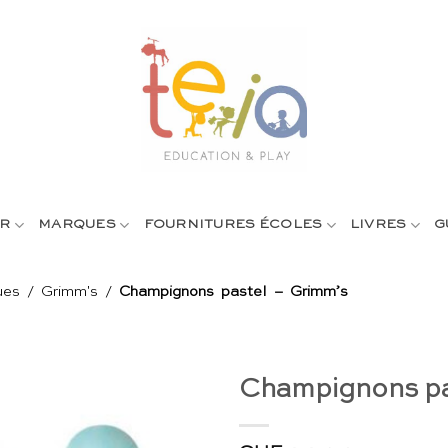
R
MARQUES
FOURNITURES ÉCOLES
LIVRES
G
ues
/
Grimm's
/
Champignons pastel – Grimm’s
Champignons pa