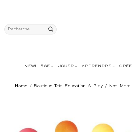
Passer
au
contenu
Recherche
pour :
NEW!
ÂGE
JOUER
APPRENDRE
CRÉE
Home
/
Boutique Teia Education & Play
/
Nos Marq