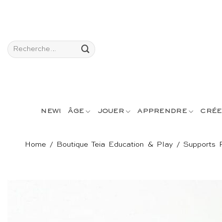
Passer
au
contenu
Recherche
pour :
NEW!
ÂGE
JOUER
APPRENDRE
CRÉE
Home
/
Boutique Teia Education & Play
/
Supports 