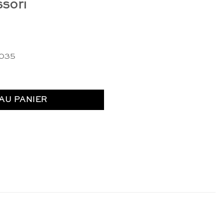
sori
0035
AU PANIER