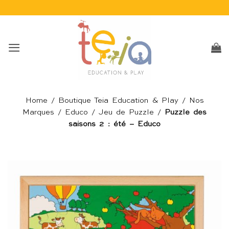
Passer
au
contenu
Home
/
Boutique Teia Education & Play
/
Nos
Marques
/
Educo
/
Jeu de Puzzle
/
Puzzle des
saisons 2 : été – Educo