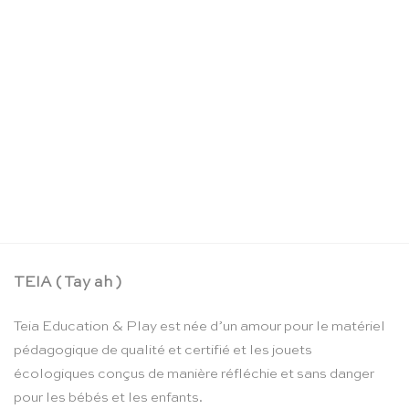
Corde à sauter rose – Vilac
CHF
16.90
TEIA ( Tay ah )
Teia Education & Play est née d’un amour pour le matériel
pédagogique de qualité et certifié et les jouets
écologiques conçus de manière réfléchie et sans danger
pour les bébés et les enfants.