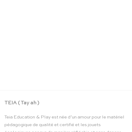
Chaise Montessori pour les tout-petits (haute) –
Nienhuis Montessori
CHF
172.55
TEIA ( Tay ah )
Teia Education & Play est née d’un amour pour le matériel
pédagogique de qualité et certifié et les jouets