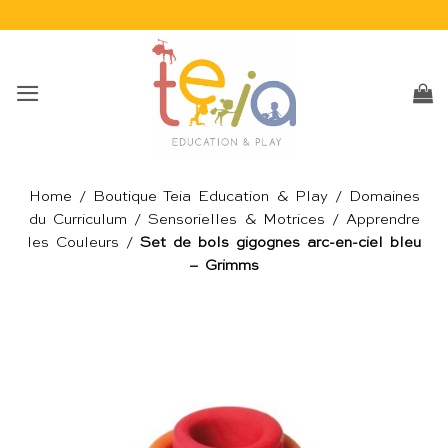
Passer
au
contenu
Home
/
Boutique Teia Education & Play
/
Domaines
du Curriculum
/
Sensorielles & Motrices
/
Apprendre
les Couleurs
/
Set de bols gigognes arc-en-ciel bleu
– Grimms