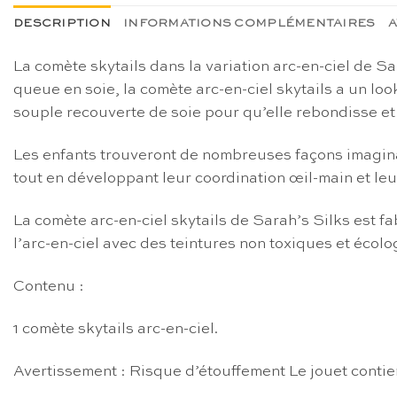
DESCRIPTION
INFORMATIONS COMPLÉMENTAIRES
A
La comète skytails dans la variation arc-en-ciel de Sar
queue en soie, la comète arc-en-ciel skytails a un loo
souple recouverte de soie pour qu’elle rebondisse et 
Les enfants trouveront de nombreuses façons imaginativ
tout en développant leur coordination œil-main et le
La comète arc-en-ciel skytails de Sarah’s Silks est fa
l’arc-en-ciel avec des teintures non toxiques et écolo
Contenu :
1 comète skytails arc-en-ciel.
Avertissement : Risque d’étouffement Le jouet contien