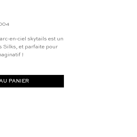
0004
rc-en-ciel skytails est un
 Silks, et parfaite pour
aginatif !
AU PANIER