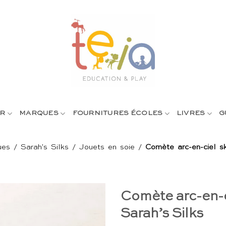
R
MARQUES
FOURNITURES ÉCOLES
LIVRES
G
ues
/
Sarah's Silks
/
Jouets en soie
/
Comète arc-en-ciel sk
Comète arc-en-ci
Sarah’s Silks