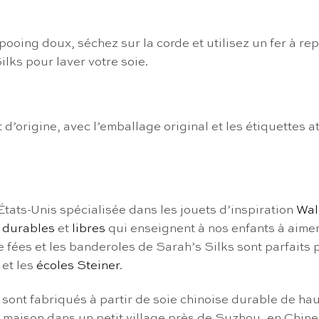
ooing doux, séchez sur la corde et utilisez un fer à re
lks pour laver votre soie.
 d’origine, avec l’emballage original et les étiquettes at
États-Unis spécialisée dans les jouets d’inspiration
Wal
 durables
et
libres
qui enseignent à nos enfants à aimer
de fées et les banderoles de Sarah’s Silks sont parfaits 
 et les
écoles Steiner
.
sont fabriqués à partir de soie chinoise durable de haut
 maison dans un petit village près de Suzhou, en Chine. I