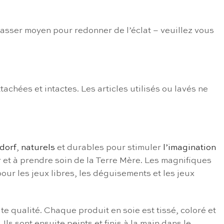
passer moyen pour redonner de l’éclat – veuillez vous
tachées et intactes. Les articles utilisés ou lavés ne
dorf
,
naturels
et durables pour stimuler
l’imagination
 et à prendre soin de la Terre Mère. Les magnifiques
pour les jeux libres, les déguisements et les jeux
e qualité. Chaque produit en soie est tissé, coloré et
ls sont ensuite peints et finis à la main dans le