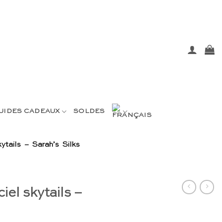
UIDES CADEAUX
SOLDES
ytails – Sarah’s Silks
el skytails –