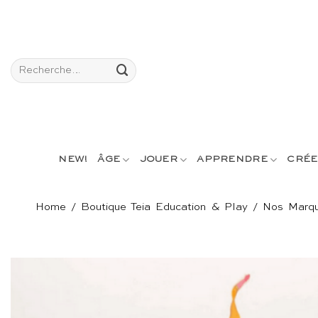
Passer
au
contenu
Recherche
pour :
NEW!
ÂGE
JOUER
APPRENDRE
CRÉE
Home
/
Boutique Teia Education & Play
/
Nos Marq