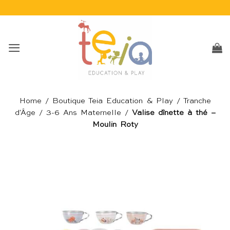
Passer
au
contenu
Home
/
Boutique Teia Education & Play
/
Tranche
d'Âge
/
3-6 Ans Maternelle
/
Valise dînette à thé –
Moulin Roty