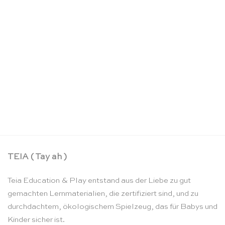
Puzzle A-Z Kleinbuchstaben – Rolf
CHF
61.00
TEIA ( Tay ah )
Teia Education & Play entstand aus der Liebe zu gut
gemachten Lernmaterialien, die zertifiziert sind, und zu
durchdachtem, ökologischem Spielzeug, das für Babys und
Kinder sicher ist.