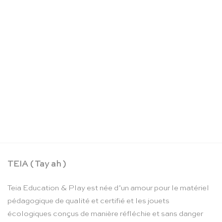
La boîte crayons d’aquarelle – Moulin Roty
CHF
24.90
TEIA ( Tay ah )
Teia Education & Play est née d’un amour pour le matériel
pédagogique de qualité et certifié et les jouets
écologiques conçus de manière réfléchie et sans danger