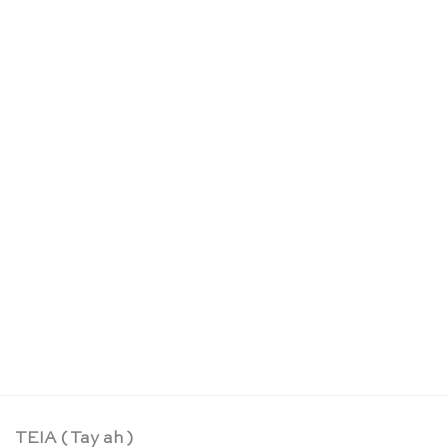
RUPTURE DE STOCK
Spirale colorée d’anniversaire et d’Avent –
Grimm’s
CHF
74.90
TEIA ( Tay ah )